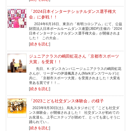
「2024日本インターナショナルダンス選手権大
会」に参戦！！
2024年6月16日、東京の「有明コロシアム」にて、公益
財団法人日本ボールルームダンス連盟(JBDF)主催の「2024
日本インターナショナルダンス選手権大会」が開催されま
した！ この大会...
[
続きを読む
]
ジュニアクラスの嶋田虹花さん「京都市スポーツ
大賞」を受賞！！
先日、Ｋ-ダンスカンパニージュニアクラスの嶋田虹花
さんが、リーダーの伊達楓真さん(Markダンスワールド)と
共に、「京都市スポーツ大賞」を受賞されました！大変名
誉ある賞です！！...
[
続きを読む
]
「2023こども社交ダンス体験会」の様子
2023年9月30日(土)、烏丸スタジオにて「こども社交ダ
ンス体験会」が開催されました！ 社交ダンスが初めての
お友達も、上手にステップが踏めて、とっても楽しそうに
踊られてい...
[
続きを読む
]