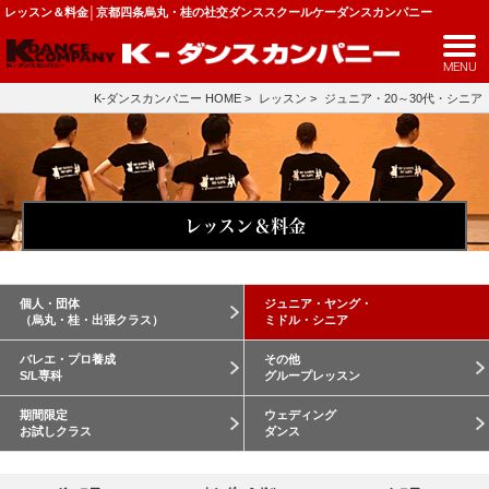
レッスン＆料金│京都四条烏丸・桂の社交ダンススクールケーダンスカンパニー
MENU
K-ダンスカンパニー HOME
>
レッスン
>
ジュニア・20～30代・シニア
レッスン＆料金
個人・団体
ジュニア・ヤング・
（烏丸・桂・出張クラス）
ミドル・シニア
バレエ・プロ養成
その他
S/L専科
グループレッスン
期間限定
ウェディング
お試しクラス
ダンス