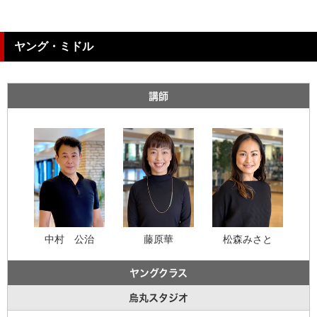
ヤング・ミドル
講師
中村 公治
藤原華
松森みさと
ヤングクラス
烏丸スタジオ