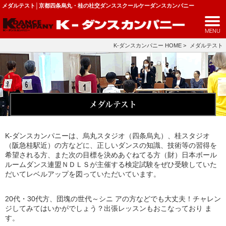
メダルテスト│京都四条烏丸・桂の社交ダンススクールケーダンスカンパニー
MENU
K-ダンスカンパニー HOME
>
メダルテスト
メダルテスト
K-ダンスカンパニーは、烏丸スタジオ（四条烏丸）、桂スタジオ
（阪急桂駅近）の方などに、正しいダンスの知識、技術等の習得を
希望される方、また次の目標を決めあぐねてる方（財）日本ボール
ルームダンス連盟ＮＤＬＳが主催する検定試験をぜひ受験していた
だいてレベルアップを図っていただいています。
20代・30代方、団塊の世代～シニ アの方などでも大丈夫！チャレン
ジしてみてはいかがでしょう？出張レッスンもおこなっており ま
す。