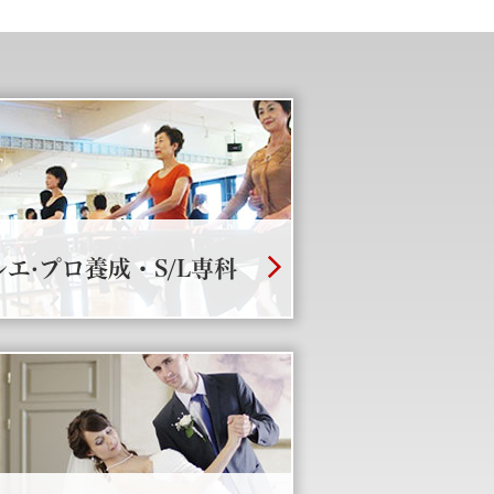
レエ·プロ養成・S/L専科