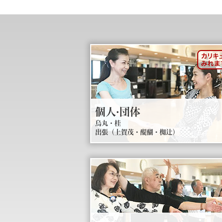
個人·団体
烏丸・桂
出張（上賀茂・醍醐・椥辻）