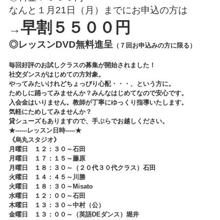
なんと１月21日（月）までにお申込の方は
早割５５００円
→
◎レッスンDVD無料進呈
（７回お申込みの方に限る）
毎回好評のお試しクラスの募集が開始されました！
社交ダンスがはじめての方対象。
やってみたいけれどちょっぴり心配・・・、という方に。
ためしに踊ってみませんか？みんなはじめてなので安心です。
入会金はいりません。教師が丁寧にゆっくり指導いたします。
気軽にためしてみませんか？
貸シューズもありますので、手ぶらでお越しください。
★------レッスン日時-----★
《烏丸スタジオ
》
月曜日 １２：３０～石田
月曜日 １７：１５～藤原
月曜日 １８：３０～（２０代３０代クラス）石田
火曜日 １４：４５～川勝
火曜日 １８：３０～Misato
水曜日 １２：００～石田
木曜日 １３：３０～中村（公）
金曜日 １３：００～（英語DEダンス）堀井