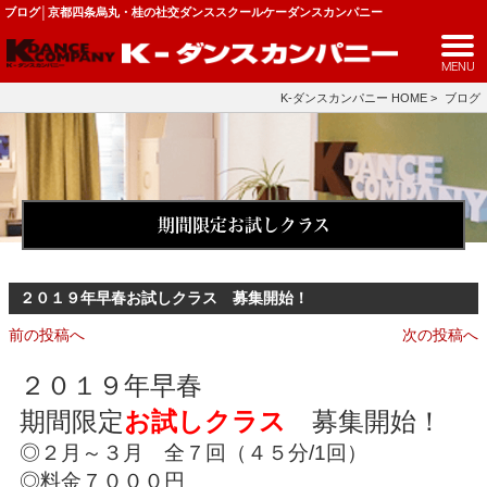
ブログ│京都四条烏丸・桂の社交ダンススクールケーダンスカンパニー
MENU
K-ダンスカンパニー HOME
>
ブログ
期間限定お試しクラス
２０１９年早春お試しクラス 募集開始！
前の投稿へ
次の投稿へ
２０１９年早春
期間限定
お試しクラス
募集開始！
◎２月～３月
全７回（４５分/1回）
◎料金７０００円