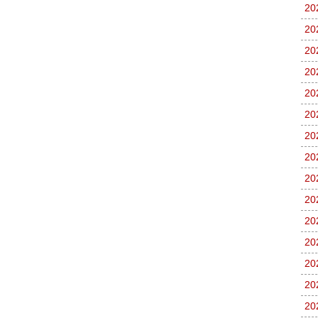
20
20
20
20
20
20
20
20
20
20
20
20
20
20
20