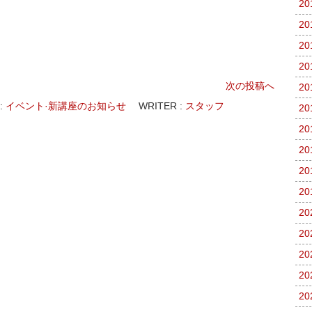
20
20
20
20
次の投稿へ
20
:
イベント·新講座のお知らせ
WRITER :
スタッフ
20
20
20
20
20
20
20
20
20
20