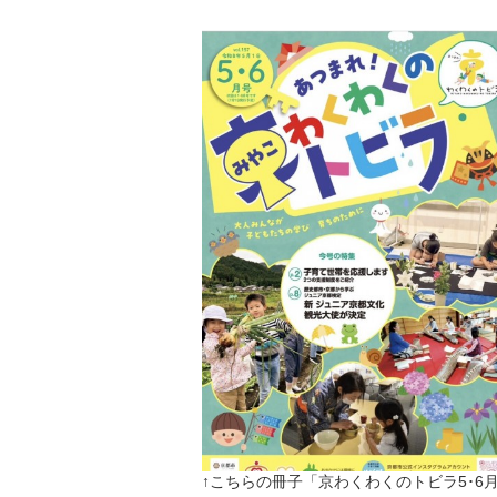
↑こちらの冊子「京わくわくのトビラ5･6