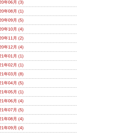
20年06月 (3)
20年08月 (1)
20年09月 (5)
20年10月 (4)
20年11月 (2)
20年12月 (4)
21年01月 (1)
21年02月 (1)
21年03月 (8)
21年04月 (5)
21年05月 (1)
21年06月 (4)
21年07月 (5)
21年08月 (4)
21年09月 (4)