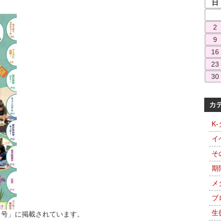
日
2
9
16
23
30
カ
K-
イ
そ
期
メ
ブロ
生
月号」に掲載されています。