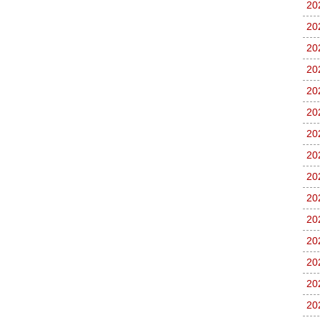
20
20
20
20
20
20
20
20
20
20
20
20
20
20
20