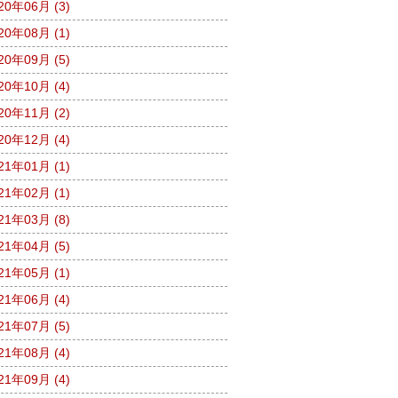
20年06月 (3)
20年08月 (1)
20年09月 (5)
20年10月 (4)
20年11月 (2)
20年12月 (4)
21年01月 (1)
21年02月 (1)
21年03月 (8)
21年04月 (5)
21年05月 (1)
21年06月 (4)
21年07月 (5)
21年08月 (4)
21年09月 (4)