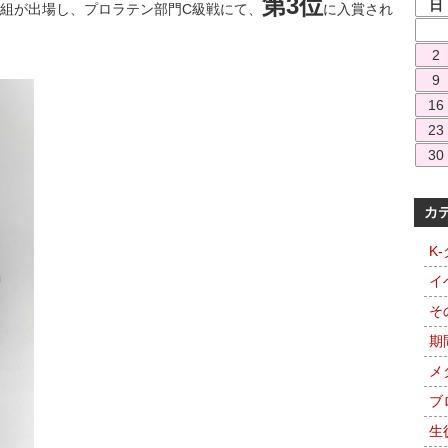
第3位
日
華組が出場し、プロラテン部門C級戦にて、
に入賞され
2
9
16
23
30
カ
K-
イ
そ
期
メ
ブロ
生