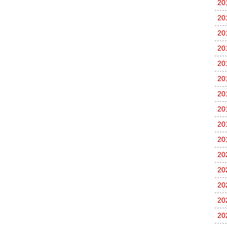
20
20
20
20
20
20
20
20
20
20
20
20
20
20
20