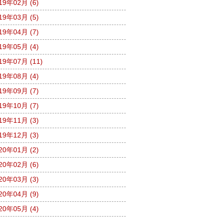
19年02月 (6)
19年03月 (5)
19年04月 (7)
19年05月 (4)
19年07月 (11)
19年08月 (4)
19年09月 (7)
19年10月 (7)
19年11月 (3)
19年12月 (3)
20年01月 (2)
20年02月 (6)
20年03月 (3)
20年04月 (9)
20年05月 (4)