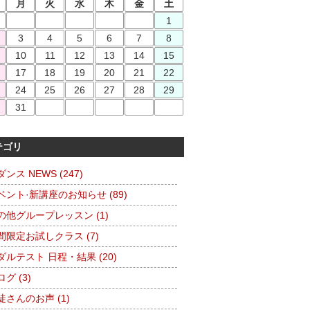
月
火
水
木
金
土
1
3
4
5
6
7
8
10
11
12
13
14
15
17
18
19
20
21
22
24
25
26
27
28
29
31
テゴリ
ダンス NEWS (247)
ベント·新講座のお知らせ (89)
の他グループレッスン (1)
間限定お試しクラス (7)
ダルテスト 日程・結果 (20)
グ (3)
徒さんのお声 (1)