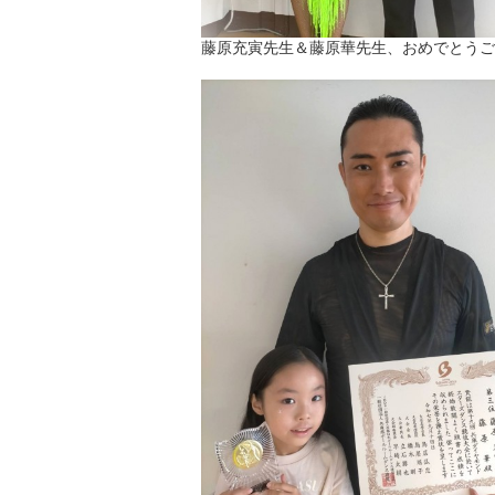
藤原充寅先生＆藤原華先生、おめでとうご