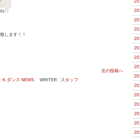
20
20
ね♡
20
20
致します！！
20
20
20
20
次の投稿へ
20
:
K-ダンス NEWS
WRITER :
スタッフ
20
20
20
20
20
20