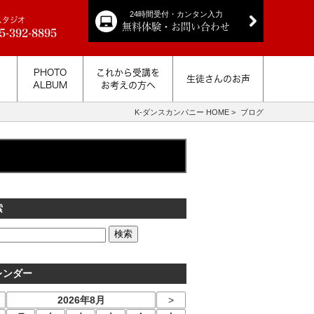
24時間受付・カンタン入力
スタジオ
無料体験・お問い合わせ
5-392-8895
PHOTO
これから受講を
生徒さんのお声
ALBUM
お考えの方へ
K-ダンスカンパニー HOME
>
ブログ
索
レンダー
2026年8月
>