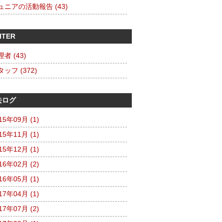
ュニアの活動報告 (43)
ITER
者 (43)
ッフ (372)
去ログ
15年09月 (1)
15年11月 (1)
15年12月 (1)
16年02月 (2)
16年05月 (1)
17年04月 (1)
17年07月 (2)