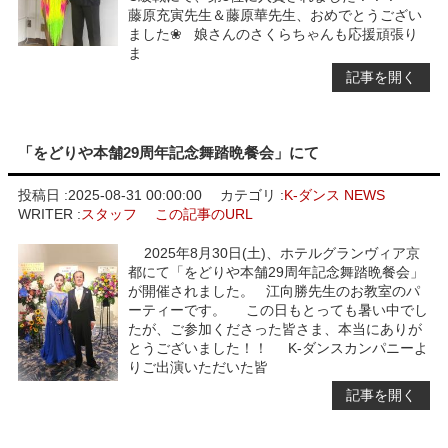
藤原充寅先生＆藤原華先生、おめでとうござい
ました❀ 娘さんのさくらちゃんも応援頑張り
ま
記事を開く
「をどりや本舗29周年記念舞踏晩餐会」にて
投稿日 :
2025-08-31 00:00:00
カテゴリ :
K-ダンス NEWS
WRITER :
スタッフ
この記事のURL
2025年8月30日(土)、ホテルグランヴィア京
都にて「をどりや本舗29周年記念舞踏晩餐会」
が開催されました。 江向勝先生のお教室のパ
ーティーです。 この日もとっても暑い中でし
たが、ご参加くださった皆さま、本当にありが
とうございました！！ K-ダンスカンパニーよ
りご出演いただいた皆
記事を開く