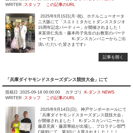
WRITER :
スタッフ
この記事のURL
2025年9月15日(月･祝)、ホテルニューオータ
ニ大阪にて「スエトミタカヒトダンススタジオ
15周年記念パーティー」が開催されました！
末富崇仁先生・藤本尚子先生のお教室のパーテ
ィーです。 K-ダンスカンパニーからご出
演いただいた皆さまです♪
記事を開く
「兵庫ダイヤモンドスターズダンス競技大会」にて
投稿日 :
2025-09-18 00:00:00
カテゴリ :
K-ダンス NEWS
WRITER :
スタッフ
この記事のURL
2025年9月14日(日)、神戸サンボーホールにて
「兵庫ダイヤモンドスターズダンス競技大会」
が開催されました！ K-ダンスカンパニーから
藤原充寅・藤原華組が出場し、プロラテン部門
C級戦にて、第3位に入賞されました！！！