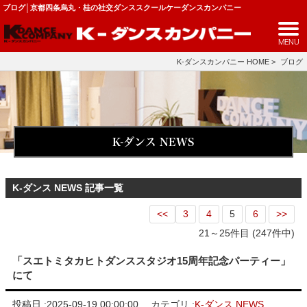
ブログ│京都四条烏丸・桂の社交ダンススクールケーダンスカンパニー
MENU
K-ダンスカンパニー HOME
>
ブログ
K-ダンス NEWS
K-ダンス NEWS 記事一覧
<<
3
4
5
6
>>
21～25件目 (247件中)
「スエトミタカヒトダンススタジオ15周年記念パーティー」
にて
投稿日 :
2025-09-19 00:00:00
カテゴリ :
K-ダンス NEWS