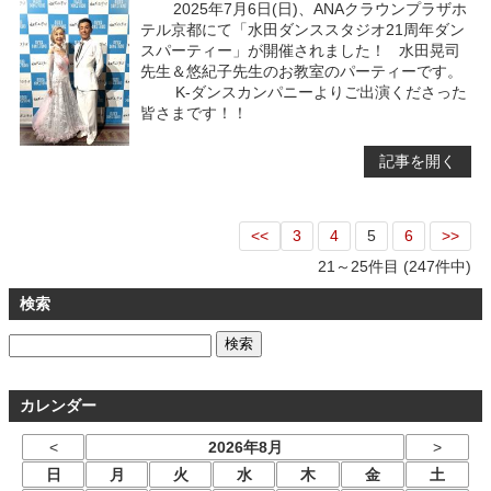
2025年7月6日(日)、ANAクラウンプラザホ
テル京都にて「水田ダンススタジオ21周年ダン
スパーティー」が開催されました！ 水田晃司
先生＆悠紀子先生のお教室のパーティーです。
K-ダンスカンパニーよりご出演くださった
皆さまです！！
記事を開く
<<
3
4
5
6
>>
21～25件目 (247件中)
検索
カレンダー
<
2026年8月
>
日
月
火
水
木
金
土