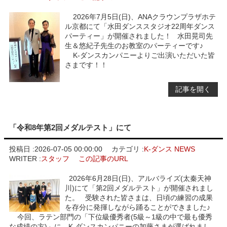
2026年7月5日(日)、ANAクラウンプラザホテ
ル京都にて「水田ダンススタジオ22周年ダンス
パーティー」が開催されました！ 水田晃司先
生＆悠紀子先生のお教室のパーティーです♪
K-ダンスカンパニーよりご出演いただいた皆
さまです！！
記事を開く
「令和8年第2回メダルテスト」にて
投稿日 :
2026-07-05 00:00:00
カテゴリ :
K-ダンス NEWS
WRITER :
スタッフ
この記事のURL
2026年6月28日(日)、アルバライズ(太秦天神
川)にて「第2回メダルテスト」が開催されまし
た。 受験された皆さまは、日頃の練習の成果
を存分に発揮しながら踊ることができました♪
今回、ラテン部門の「下位級優秀者(5級～1級の中で最も優秀
な成績の方)」に、K-ダンスカンパニーの加藤さまが選ばれまし