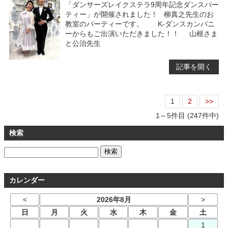
「ダンサーズレイクステラ9周年記念ダンスパー
ティー」が開催されました！ 柳真之先生のお
教室のパーティーです。 K-ダンスカンパニ
ーからもご出演いただきました！！ 山根さま
と公治先生
記事を開く
1
2
>>
1～5件目 (247件中)
検索
カレンダー
<
2026年8月
>
日
月
火
水
木
金
土
1